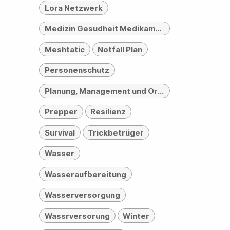
Lora Netzwerk
Medizin Gesudheit Medikamente
Meshtatic
Notfall Plan
Personenschutz
Planung, Management und Organisation
Prepper
Resilienz
Survival
Trickbetrüger
Wasser
Wasseraufbereitung
Wasserversorgung
Wassrversorung
Winter