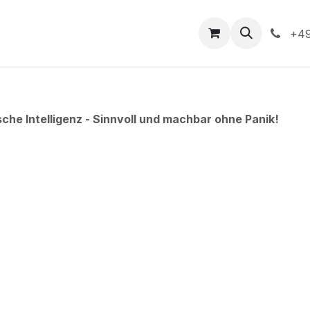
ndliche Anfrage
Blog
Kurse
Veranstaltungen
+49
sche Intelligenz - Sinnvoll und machbar ohne Panik!