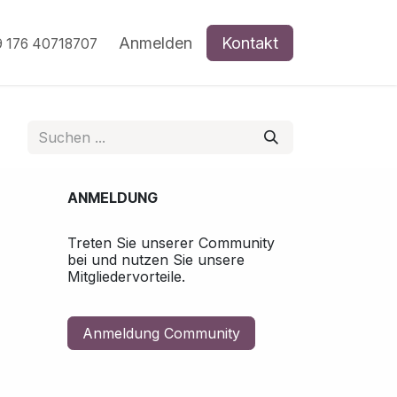
Termine
Forum
Anmelden
Dienstleistungen
Kontakt
Akku ei
 176 40718707
ANMELDUNG
Treten Sie unserer Community
bei und nutzen Sie unsere
Mitgliedervorteile.
Anmeldung Community