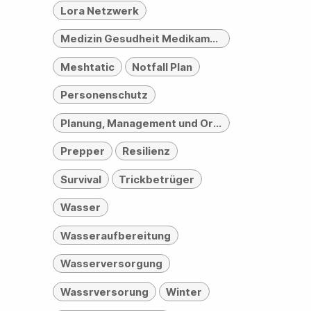
Lora Netzwerk
Medizin Gesudheit Medikamente
Meshtatic
Notfall Plan
Personenschutz
Planung, Management und Organisation
Prepper
Resilienz
Survival
Trickbetrüger
Wasser
Wasseraufbereitung
Wasserversorgung
Wassrversorung
Winter