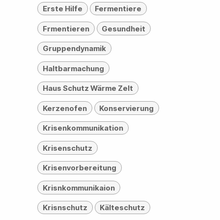
Erste Hilfe
Fermentiere
ne Panik!
tische Intelligenz - Sinnvoll und machbar ohne Panik!
Frmentieren
Gesundheit
Gruppendynamik
Haltbarmachung
Haus Schutz Wärme Zelt
Kerzenofen
Konservierung
Krisenkommunikation
Krisenschutz
Krisenvorbereitung
Krisnkommunikaion
Krisnschutz
Kälteschutz