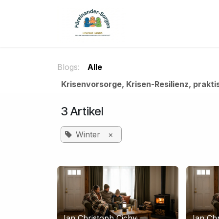
Zum Inhalt springen
Home
Unverbi
Blogs:
Alle
Krisenvorsorge, Krisen-Resilienz, prakti
3 Artikel
Winter
×
Jan Christoph Cichy
Jan Chr