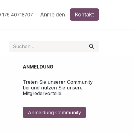
Termine
Forum
Anmelden
Dienstleistungen
Kontakt
Akku ei
 176 40718707
ANMELDUNG
Treten Sie unserer Community
bei und nutzen Sie unsere
Mitgliedervorteile.
Anmeldung Community