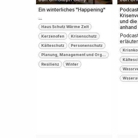
Ein winterliches "Happening"
Podcas
Krisenv
...
und die 
anhand 
Haus Schutz Wärme Zelt
Podcast
Kerzenofen
Krisenschutz
erläutert
Kälteschutz
Personenschutz
Krisnk
Planung, Management und Organisation
Kältesc
Resilienz
Winter
Wassrv
Wssera