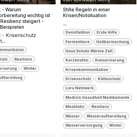
t - Warum
Stille Regeln in einer
orbereitung wichtig ist
Krisen/Notsituation
Resilienz steigert -
...
Beispielen
Desinfektion
Erste Hilfe
 - Krisenschutz
...
Fermentiere
Haltbarmachung
ommunikaion
Haus Schutz Wärme Zelt
hutz
Resilienz
Kerzenofen
Konservierung
ersorung
Winter
Krisenkommunikation
ufbereitung
Krisenschutz
Kälteschutz
Lora Netzwerk
Medizin Gesudheit Medikamente
Meshtatic
Resilienz
Wasser
Wasseraufbereitung
Wasserversorgung
Winter