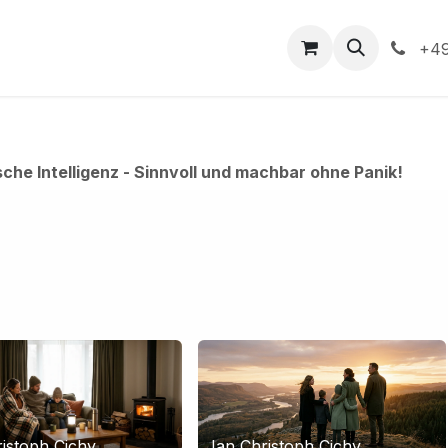
ndliche Anfrage
Blog
Kurse
Veranstaltungen
+49
sche Intelligenz - Sinnvoll und machbar ohne Panik!
istoph Cichy
Jan Christoph Cichy