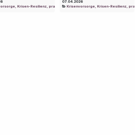
26
07.04.2026
igenz - Sinnvoll und machbar ohne Panik!
orsorge, Krisen-Resilienz, praktische Intelligenz - Sinnvoll und machbar oh
Krisenvorsorge, Krisen-Resilienz, prak