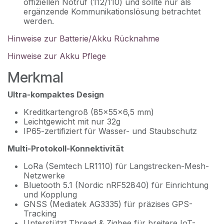
offiziellen Notruf (112/110) und sollte nur als
ergänzende Kommunikationslösung betrachtet
werden.
Hinweise zur Batterie/Akku Rücknahme
Hinweise zur Akku Pflege
Merkmal
Ultra-kompaktes Design
Kreditkartengroß (85×55×6,5 mm)
Leichtgewicht mit nur 32g
IP65-zertifiziert für Wasser- und Staubschutz
Multi-Protokoll-Konnektivität
LoRa (Semtech LR1110) für Langstrecken-Mesh-
Netzwerke
Bluetooth 5.1 (Nordic nRF52840) für Einrichtung
und Kopplung
GNSS (Mediatek AG3335) für präzises GPS-
Tracking
Unterstützt Thread & Zigbee für breitere IoT-