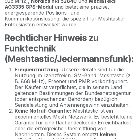
928 MHz),
Nordics nRF52840
und
MediaTeks
AG3335 GPS-Modul
und bietet eine präzise,
energiesparende Positions- und
Kommunikationslösung, die speziell für Meshtastic-
Enthusiasten entwickelt wurde.
Rechtlicher Hinweis zu
Funktechnik
(Meshtastic/Jedermannsfunk):
Frequenznutzung:
Unsere Geräte sind für die
Nutzung im lizenzfreien ISM-Band Meshtastic (z.
B. 868 MHz), Freenet und PMR vorkonfiguriert.
Der Käufer ist verpflichtet, die in seinem Land
geltenden Bestimmungen der Bundesnetzagentur
(oder entsprechender Behörden) bezüglich
Sendeleistung und Antennengewinn einzuhalten.
Keine Notruf-Garantie:
Meshtastic ist ein
experimentelles Mesh-Netzwerk. Es besteht keine
Garantie für eine flächendeckende Erreichbarkeit
oder die erfolgreiche Übermittlung von
Nachrichten. Dieses System ersetzt
keinen