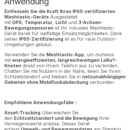
Anwendung
Entfesseln Sie die Kraft Ihres IP65-zertifizierten
Meshtastic-Geräts
Ausgestattet
mit
GPS
,
Temperatur
,
Licht
und
3-Achsen-
Bewegungssensoren
ist Ihr robustes Meshtastic-
Gerät bereit für vielfältige Einsatzmöglichkeiten. Dank
seiner
IP65-Zertifizierung
ist es für raue Outdoor-
Umgebungen gebaut.
Verwenden Sie die
Meshtastic-App
, um mühelos
mit
energieeffizienten, langreichweitigen LoRa®-
Knoten
direkt von Ihrem Telefon aus zu verbinden.
Chatten Sie mit Nutzern in der Nähe, teilen Sie Ihren
Echtzeitstandort und bleiben Sie in
netzunabhängigen
Gebieten ohne Mobilfunkabdeckung
verbunden.
Empfohlene Anwendungsfälle：
Asset-Tracking
Überwachen Sie
den
Echtzeitstandort und die Bewegung
Ihrer
Vermögenswerte präzise. Dieses Gerät
erfasst
Umwelt- und Bewegungsdaten
am Standort