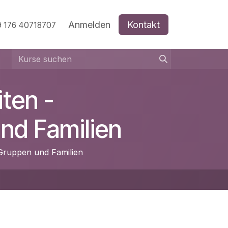
Termine
Forum
Anmelden
Dienstleistungen
Kontakt
Akku ei
 176 40718707
ten -
nd Familien
Gruppen und Familien