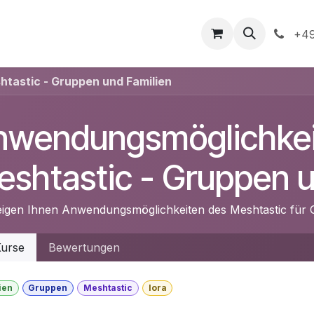
ndliche Anfrage
Blog
Kurse
Veranstaltungen
+49
tastic - Gruppen und Familien
nwendungsmöglichkei
shtastic - Gruppen u
eigen Ihnen Anwendungsmöglichkeiten des Meshtastic für 
urse
Bewertungen
ien
Gruppen
Meshtastic
lora